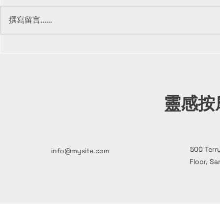
撰寫留言......
按摩學徒的職場文化與適應
按摩學徒招
款
靈感按
500 Terr
info@mysite.com
Floor, Sa